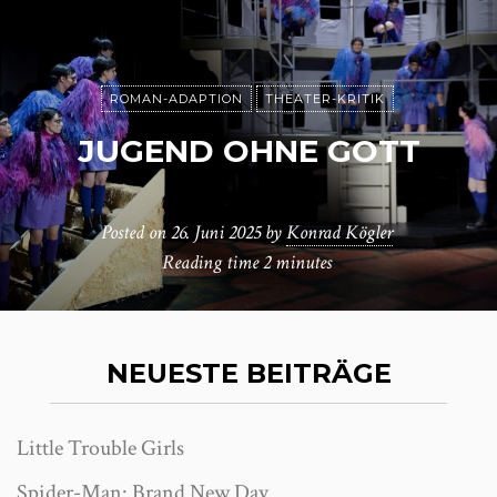
ROMAN-ADAPTION
THEATER-KRITIK
JUGEND OHNE GOTT
Posted on
26. Juni 2025
by
Konrad Kögler
Reading time
2 minutes
NEUESTE BEITRÄGE
Little Trouble Girls
Spider-Man: Brand New Day