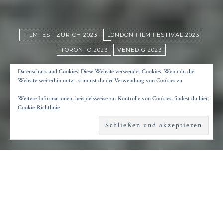
FILMFEST ZÜRICH 2023
LONDON FILM FESTIVAL 2023
TORONTO 2023
VENEDIG 2023
MEMORY
Datenschutz und Cookies: Diese Website verwendet Cookies. Wenn du die
Website weiterhin nutzt, stimmst du der Verwendung von Cookies zu.
Weitere Informationen, beispielsweise zur Kontrolle von Cookies, findest du hier:
Posted on
9. Oktober 2024
by
Konrad Kögler
Cookie-Richtlinie
Reading time
1 minute
M
it schweren Themen hat der Mexikaner
Michel Franco sein 100minütiges
Kammerspiel vollgepackt: Missbrauch, Demenz