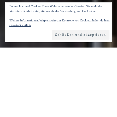
PROLOG/DIONYSOS
Datenschutz und Cookies: Diese Website verwendet Cookies. Wenn du die
Website weiterhin nutzt, stimmst du der Verwendung von Cookies zu.
Weitere Informationen, beispielsweise zur Kontrolle von Cookies, findest du hier:
Posted on
11. November 2024
by
Konrad Kögler
Cookie-Richtlinie
Reading time
3 minutes
D
er Anthropolis-Marathon von Karin
Beier und Roland Schimmelpfennig
nimmt erst mal Anlauf. Gemächlich schlendert
Michael Wittenborn vom Seiteneingang zur
Bühne und schildert im Botenbericht den
Ausgangspunkt der Tragödie: Zeus, der sich in
einen Stier verwandelt, und Europa schwängert.