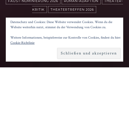
FAUST-NOMINIERUNG 2026
ROMAN-ADAPTION
THEATER-
KRITIK
THEATERTREFFEN 2026
DIE WELT IM RÜCKEN
Datenschutz und Cookies: Diese Website verwendet Cookies. Wenn du die
Website weiterhin nutzt, stimmst du der Verwendung von Cookies zu.
Weitere Informationen, beispielsweise zur Kontrolle von Cookies, findest du hier:
Posted on
14. Mai 2026
by
Konrad Kögler
Cookie-Richtlinie
Reading time
3 minutes
Q
uietschbuntes Setting, Körperkomik und
Slapstick bekommen bei jedem
Theatertreffen-Jahrgang ihren Slot. Meist
stammen die schrillen Kostüme von Victoria
Behr, die für ihre Zusammenarbeiten mit