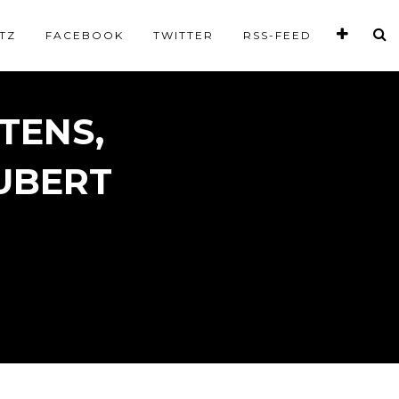
TZ
FACEBOOK
TWITTER
RSS-FEED
TENS,
UBERT