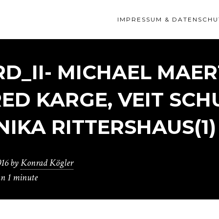
IMPRESSUM & DATENSCHU
D_II- MICHAEL MAER
ED KARGE, VEIT SCH
NIKA RITTERSHAUS(1)
016
by
Konrad Kögler
an 1 minute