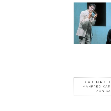
RICHARD_II
MANFRED KARG
MONIKA