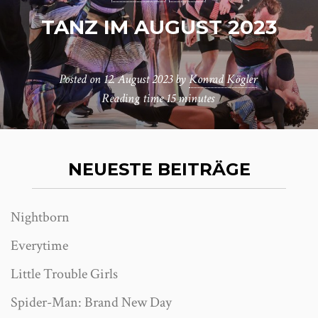
TANZ IM AUGUST 2023
Posted on
12. August 2023
by
Konrad Kögler
Reading time
15 minutes
NEUESTE BEITRÄGE
Nightborn
Everytime
Little Trouble Girls
Spider-Man: Brand New Day