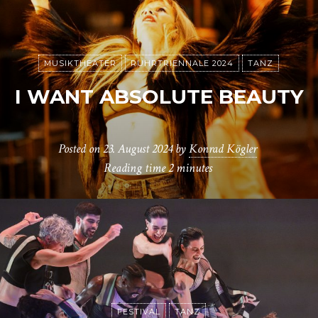
MUSIKTHEATER
RUHRTRIENNALE 2024
TANZ
I WANT ABSOLUTE BEAUTY
Posted on
23. August 2024
by
Konrad Kögler
Reading time
2 minutes
FESTIVAL
TANZ