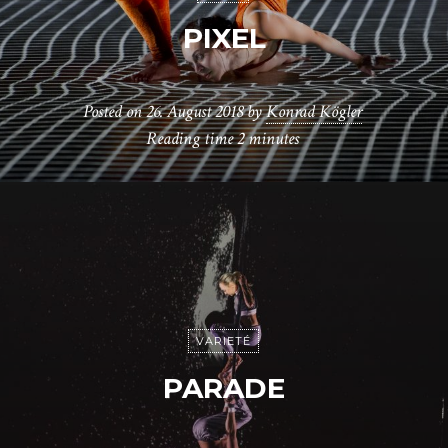
PIXEL
Posted on
26. August 2018
by
Konrad Kögler
Reading time
2 minutes
VARIETÉ
PARADE