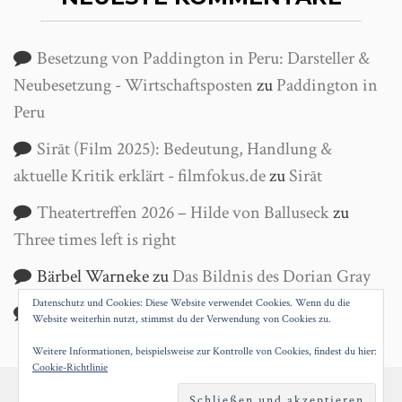
Besetzung von Paddington in Peru: Darsteller &
Neubesetzung - Wirtschaftsposten
zu
Paddington in
Peru
Sirāt (Film 2025): Bedeutung, Handlung &
aktuelle Kritik erklärt - filmfokus.de
zu
Sirāt
Theatertreffen 2026 – Hilde von Balluseck
zu
Three times left is right
Bärbel Warneke
zu
Das Bildnis des Dorian Gray
Datenschutz und Cookies: Diese Website verwendet Cookies. Wenn du die
Helga Wanke
zu
Antigone
Website weiterhin nutzt, stimmst du der Verwendung von Cookies zu.
Weitere Informationen, beispielsweise zur Kontrolle von Cookies, findest du hier:
Cookie-Richtlinie
PROUDLY POWERED BY WORDPRESS
|
THEME: