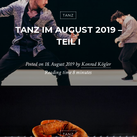
TANZ
TANZ IM AUGUST 2019 –
TEIL I
Posted on
18. August 2019
by
Konrad Kögler
Reading time
8 minutes
TANZ