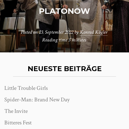
PLATONOW
Posted on
23. September 2022
by
Konrad Kögler
Reading time
3 minutes
NEUESTE BEITRÄGE
Little Trouble Girls
Spider-Man: Brand New Day
The Invite
Bitteres Fest