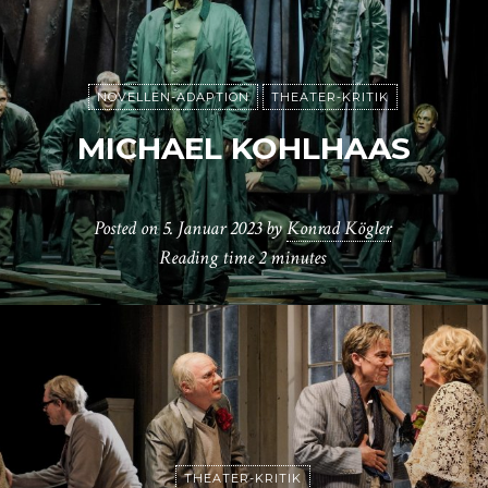
NOVELLEN-ADAPTION
THEATER-KRITIK
MICHAEL KOHLHAAS
Posted on
5. Januar 2023
by
Konrad Kögler
Reading time
2 minutes
THEATER-KRITIK