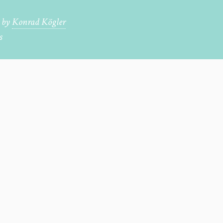
by
Konrad Kögler
s