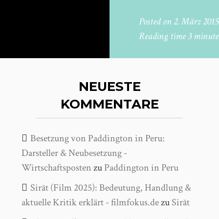
Posted on
2. März 2015
Reading time
3 minute
NEUESTE
KOMMENTARE
Besetzung von Paddington in Peru:
Darsteller & Neubesetzung -
Wirtschaftsposten
zu
Paddington in Peru
Sirāt (Film 2025): Bedeutung, Handlung &
aktuelle Kritik erklärt - filmfokus.de
zu
Sirāt