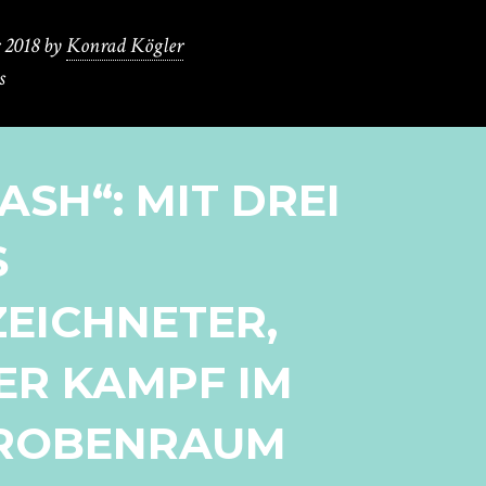
 2018
by
Konrad Kögler
s
ASH“: MIT DREI
S
EICHNETER,
ER KAMPF IM
PROBENRAUM