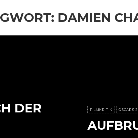
AGWORT:
DAMIEN CH
CH DER
FILMKRITIK
OSCARS 2
AUFBR