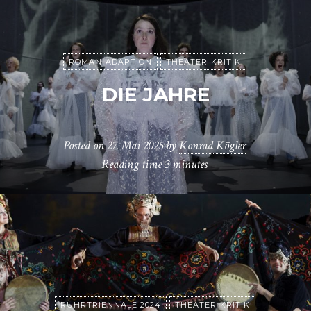
ROMAN-ADAPTION
THEATER-KRITIK
DIE JAHRE
Posted on
27. Mai 2025
by
Konrad Kögler
Reading time
3 minutes
RUHRTRIENNALE 2024
THEATER-KRITIK