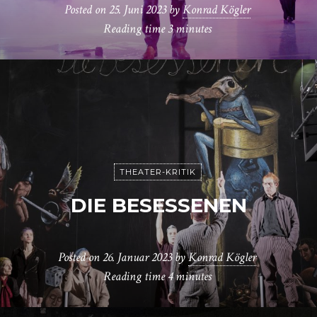
Posted on
25. Juni 2023
by
Konrad Kögler
Reading time
3 minutes
THEATER-KRITIK
DIE BESESSENEN
Posted on
26. Januar 2023
by
Konrad Kögler
Reading time
4 minutes