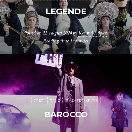
LEGENDE
Posted on
22. August 2024
by
Konrad Kögler
Reading time
3 minutes
OPER
TANZ
THEATER-KRITIK
BAROCCO