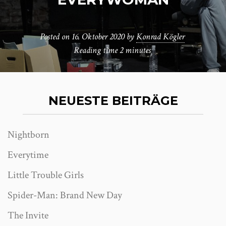
Posted on
16. Oktober 2020
by
Konrad Kögler
Reading time
2 minutes
NEUESTE BEITRÄGE
Nightborn
Everytime
Little Trouble Girls
Spider-Man: Brand New Day
The Invite