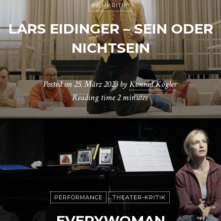
FILMKRITIK
LARS EIDINGER – SEIN ODER
NICHTSEIN
Posted on
25. März 2023
by
Konrad Kögler
Reading time
2 minutes
PERFORMANCE
THEATER-KRITIK
EVERYWOMAN