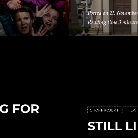
Posted on
21. November
Reading time
3 minute
G FOR
CHORPROJEKT
THEAT
STILL L