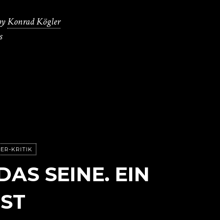
by
Konrad Kögler
s
ER-KRITIK
DAS SEINE. EIN
ST