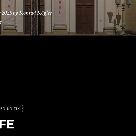
 2025
by
Konrad Kögler
s
ER-KRITIK
IFE