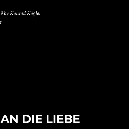
19
by
Konrad Kögler
s
AN DIE LIEBE