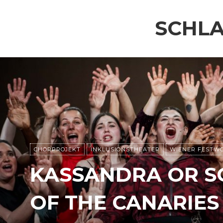
SCHL
CHORPROJEKT
INKLUSIONSTHEATER
WIENER FESTWO
KASSANDRA OR S
OF THE CANARIES