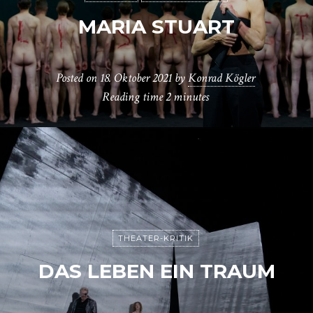
MARIA STUART
Posted on
18. Oktober 2021
by
Konrad Kögler
Reading time
2 minutes
THEATER-KRITIK
DAS LEBEN EIN TRAUM