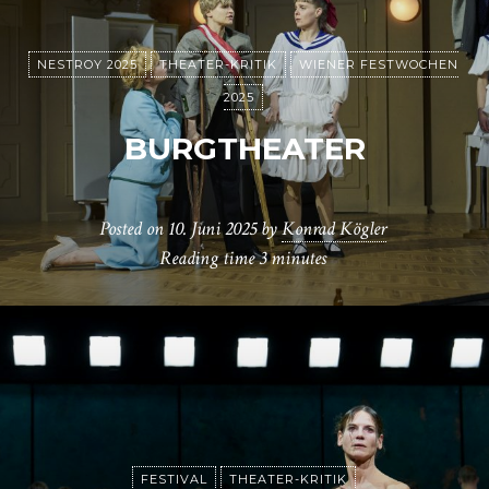
NESTROY 2025
THEATER-KRITIK
WIENER FESTWOCHEN
2025
BURGTHEATER
Posted on
10. Juni 2025
by
Konrad Kögler
Reading time
3 minutes
FESTIVAL
THEATER-KRITIK