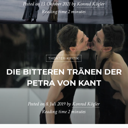
Posted on
13. Oktober 2021
by
Konrad Kögler
Reading time
2 minutes
THEATER-KRITIK
DIE BITTEREN TRÄNEN DER
PETRA VON KANT
Posted on
8. Juli 2019
by
Konrad Kögler
Reading time
2 minutes