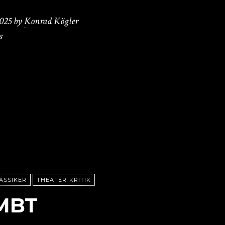
2025
by
Konrad Kögler
s
ASSIKER
THEATER-KRITIK
MBT