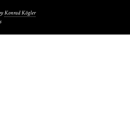
by
Konrad Kögler
s