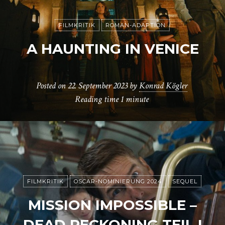
FILMKRITIK
ROMAN-ADAPTION
A HAUNTING IN VENICE
Posted on
22. September 2023
by
Konrad Kögler
Reading time
1 minute
FILMKRITIK
OSCAR-NOMINIERUNG 2024
SEQUEL
MISSION IMPOSSIBLE –
DEAD RECKONING TEIL I