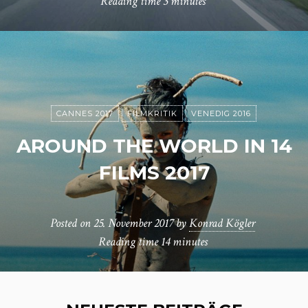
Reading time
3 minutes
CANNES 2017
FILMKRITIK
VENEDIG 2016
AROUND THE WORLD IN 14
FILMS 2017
Posted on
25. November 2017
by
Konrad Kögler
Reading time
14 minutes