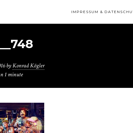
IMPRESSUM & DATENSCHU
__748
016
by
Konrad Kögler
an 1 minute