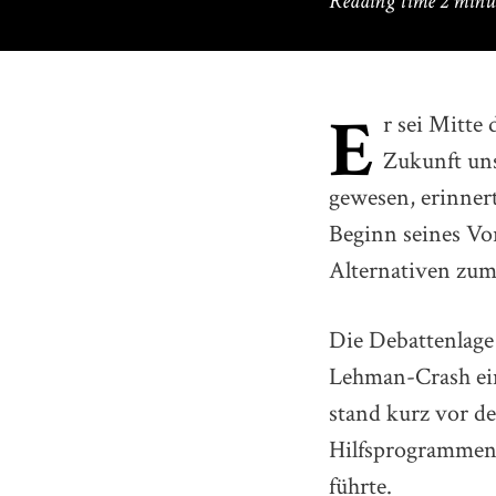
Reading time
2 minu
E
r sei Mitte
Zukunft un
gewesen, erinner
Beginn seines Vor
Alternativen zum
Die Debattenlage 
Lehman-Crash ein
stand kurz vor d
Hilfsprogrammen 
führte.