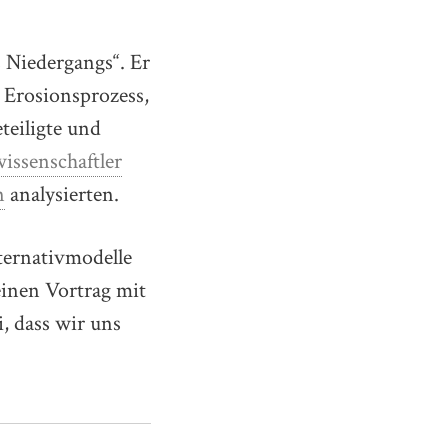
s Niedergangs“. Er
 Erosionsprozess,
teiligte und
wissenschaftler
n
analysierten.
lternativmodelle
einen Vortrag mit
i, dass wir uns