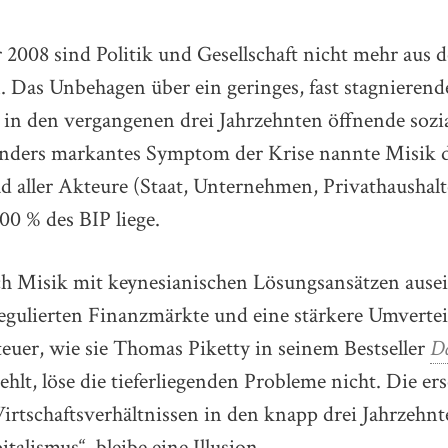
2008 sind Politik und Gesellschaft nicht mehr aus
Das Unbehagen über ein geringes, fast stagniere
m in den vergangenen drei Jahrzehnten öffnende sozia
onders markantes Symptom der Krise nannte Misik 
 aller Akteure (Staat, Unternehmen, Privathaushalte
00 % des BIP liege.
ich Misik mit keynesianischen Lösungsansätzen ause
gulierten Finanzmärkte und eine stärkere Umverteil
euer, wie sie Thomas Piketty in seinem Bestseller
Da
hlt, löse die tieferliegenden Probleme nicht. Die e
irtschaftsverhältnissen in den knapp drei Jahrzehnt
talismus“, bleibe eine Illusion.