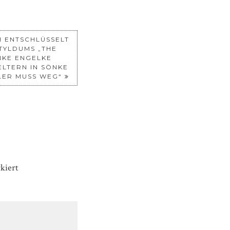
 ENTSCHLÜSSELT
TYLDUMS „THE
NKE ENGELKE
ELTERN IN SÖNKE
LER MUSS WEG“
kiert