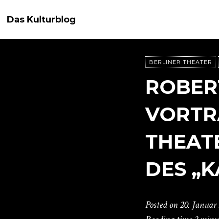
Das Kulturblog
BERLINER THEATER
ROBERT
VORTR
THEATE
DES „
Posted on
20. Januar