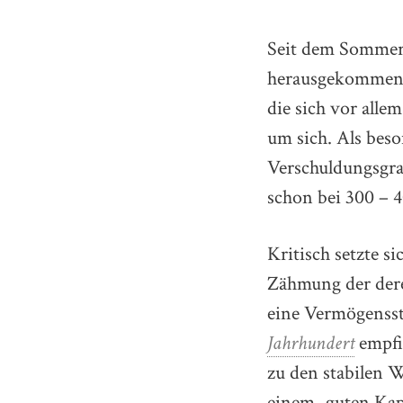
Seit dem Sommer 
herausgekommen. 
die sich vor alle
um sich. Als bes
Verschuldungsgrad
schon bei 300 – 4
Kritisch setzte s
Zähmung der dere
eine Vermögensst
Jahrhundert
empfie
zu den stabilen W
einem „guten Kapi