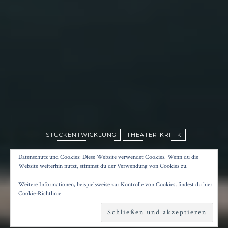
STÜCKENTWICKLUNG
THEATER-KRITIK
BAD KINGDOM
Datenschutz und Cookies: Diese Website verwendet Cookies. Wenn du die
Website weiterhin nutzt, stimmst du der Verwendung von Cookies zu.
Weitere Informationen, beispielsweise zur Kontrolle von Cookies, findest du hier:
Posted on
13. Februar 2024
by
Konrad Kögler
Cookie-Richtlinie
Reading time
4 minutes