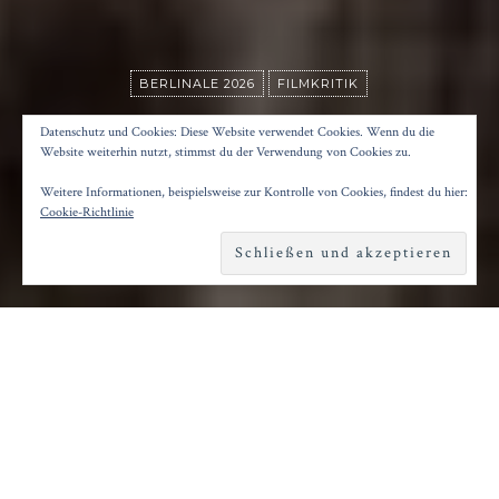
BERLINALE 2026
FILMKRITIK
KURTULUŞ/SALVATION
Datenschutz und Cookies: Diese Website verwendet Cookies. Wenn du die
Website weiterhin nutzt, stimmst du der Verwendung von Cookies zu.
Weitere Informationen, beispielsweise zur Kontrolle von Cookies, findest du hier:
Posted on
15. Februar 2026
by
Konrad Kögler
Cookie-Richtlinie
Reading time
2 minutes
S
eit seinem mit dem Caligari-Preis
ausgezeichneten Debüt „Beyond the Hill“
im Berlinale Forum 2012 ist Emin Alper
Stammgast auf den großen Festivals. Nach