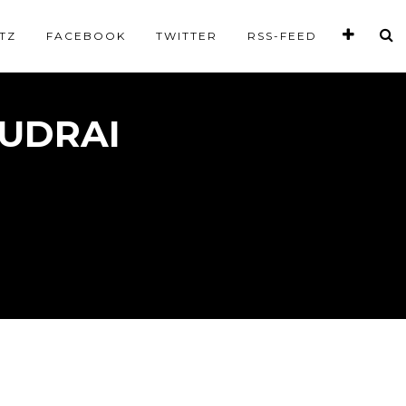
TZ
FACEBOOK
TWITTER
RSS-FEED
UDRAI