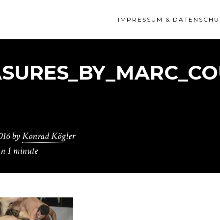
IMPRESSUM & DATENSCHU
ASURES_BY_MARC_CO
016
by
Konrad Kögler
an 1 minute