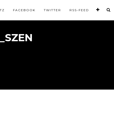
TZ
FACEBOOK
TWITTER
RSS-FEED
_SZEN