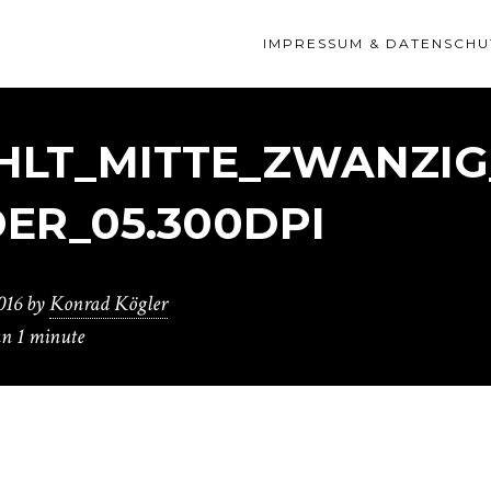
IMPRESSUM & DATENSCHU
HLT_MITTE_ZWANZIG
ER_05.300DPI
016
by
Konrad Kögler
an 1 minute