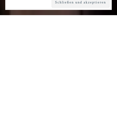
W
underbar ironisch ist der Streifzug
durch die Geschlechterrollen, den
André Kaczmarczyk, eines der
Aushängeschilder des Düsseldorfer
Schauspielhauses, mit einigen Kolleg*innen zum
Ende der vorigen Spielzeit einstudiert hat. „Boys
don´t cry ans girls just wanna have fun“
entwickelte sich zurecht schnell zum
Publikumsmagnet und zog deshalb mittlerweile
auf die Große Bühne um, war heute aber noch