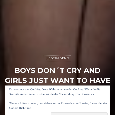
LIEDERABEND
BOYS DON´T CRY AND
GIRLS JUST WANT TO HAVE
FUN
Datenschutz und Cookies: Diese Website verwendet Cookies. Wenn du die
Website weiterhin nutzt, stimmst du der Verwendung von Cookies zu.
Weitere Informationen, beispielsweise zur Kontrolle von Cookies, findest du hier:
Posted on
27. Oktober 2018
by
Konrad Kögler
Cookie-Richtlinie
Reading time
2 minutes