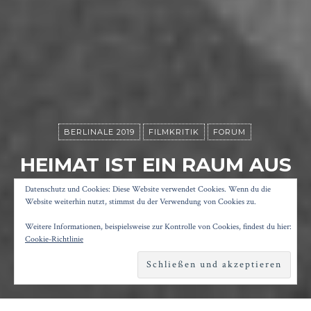
BERLINALE 2019
FILMKRITIK
FORUM
HEIMAT IST EIN RAUM AUS
ZEIT
Datenschutz und Cookies: Diese Website verwendet Cookies. Wenn du die
Website weiterhin nutzt, stimmst du der Verwendung von Cookies zu.
Weitere Informationen, beispielsweise zur Kontrolle von Cookies, findest du hier:
Posted on
9. Februar 2019
by
Konrad Kögler
Cookie-Richtlinie
Reading time
2 minutes