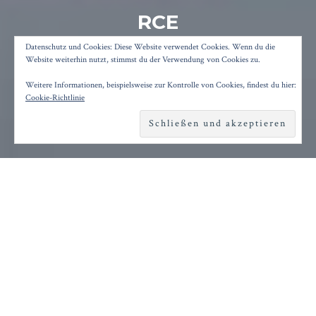
RCE
#REMOTECODEEXECUTION
Datenschutz und Cookies: Diese Website verwendet Cookies. Wenn du die
Website weiterhin nutzt, stimmst du der Verwendung von Cookies zu.
Weitere Informationen, beispielsweise zur Kontrolle von Cookies, findest du hier:
Posted on
28. April 2024
by
Konrad Kögler
Cookie-Richtlinie
Reading time
3 minutes
S
chwere Wochen hat das Berliner Ensemble
hinter sich. Die ersten beiden Premieren
des Jahres, „Die
schmutzigen Hände
“ von Mateja
Koležnik und „
Sterben, Lieben, Kämpfen
“ von
Yana Ross überzeugten künstlerisch nicht. Dann