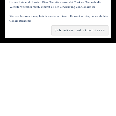
MATTHES: KÄLTE
Datenschutz und Cookies: Diese Website verwendet Cookies. Wenn du die
Website weiterhin nutzt, stimmst du der Verwendung von Cookies zu.
Weitere Informationen, beispielsweise zur Kontrolle von Cookies, findest du hier:
Posted on
6. September 2024
by
Konrad Kögler
Cookie-Richtlinie
Reading time
1 minute
M
it schwerer Kost eröffnete das
Internationale Literaturfestival Berlin
im Haus der Festspiele: Ulrich Matthes,
Aushängeschild des Deutschen Theaters Berlin,
las aus Olaf Kühls Übersetzung von „Kälte“. Der
polnische Autor Szczepan Twardoch beschreibt
darin das Grauen von Totalitarismus und Krieg.