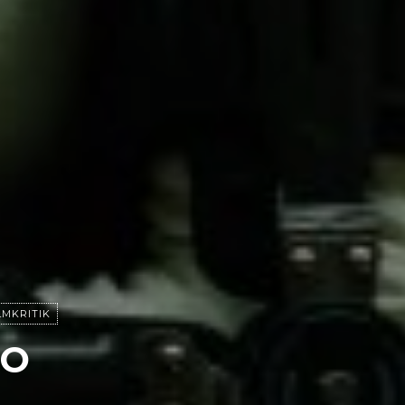
LMKRITIK
OO