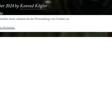
ber 2024
by
Konrad Kögler
te
terhin nutzt, stimmst du der Verwendung von Cookies zu.
e-Richtlinie
Film von Tilman Singer ist in einem Hotel in den Al
Hunter Schafer aus der Serie „Euphoria“) ist mit Vate
schwester angereist und langweilt sich in ihrem Te
Gastgeber (
Dan Stevens, bekannt als Android in „Ich
t ihr an, an der Rezeption auszuhelfen, um sich etwas
ge gehen in dem Hotel und den umliegenden Wälde