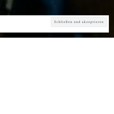
pen angesiedelt.
r, Stiefmutter
enager-Dasein.
 bin dein
 dazu zu
rn vor,