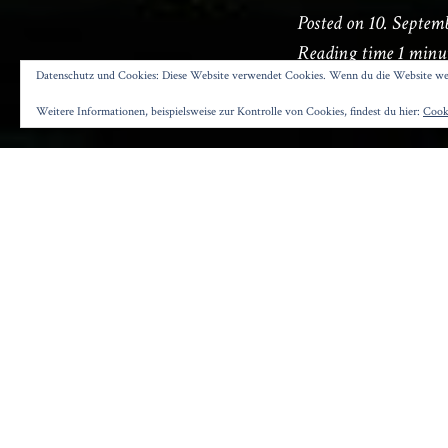
Posted on
10. Septem
Reading time
1 minu
Datenschutz und Cookies: Diese Website verwendet Cookies. Wenn du die Website wei
Weitere Informationen, beispielsweise zur Kontrolle von Cookies, findest du hier:
Cooki
D
er zweite 
Gretchen (
und stummer Halb
Herr König, der 
Mensch“
), biete
verdienen.
Merkwürdige Din