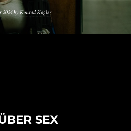
r 2024
by
Konrad Kögler
ÜBER SEX