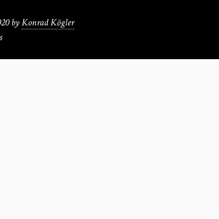
020
by
Konrad Kögler
s