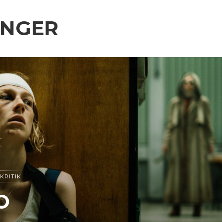
INGER
KRITIK
O