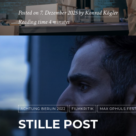
Posted on
7. Dezember 2025
by
Konrad Kögler
Reading time
4 minutes
ACHTUNG BERLIN 2022
FILMKRITIK
MAX OPHÜLS FEST
STILLE POST