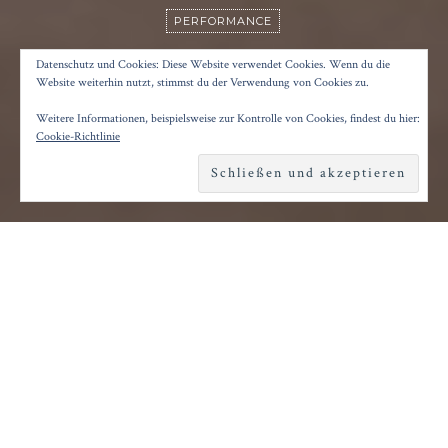
PERFORMANCE
BATTY BWOY
Datenschutz und Cookies: Diese Website verwendet Cookies. Wenn du die
Website weiterhin nutzt, stimmst du der Verwendung von Cookies zu.
Weitere Informationen, beispielsweise zur Kontrolle von Cookies, findest du hier:
Posted on
23. November 2024
by
Konrad Kögler
Cookie-Richtlinie
Reading time
2 minutes
S
ehr explizit ist die „Batty Bwoy“-
Performance von Harald Beharie. Nackt
wirbelt, tanzt und kriecht der norwegisch-
jamaikanische Performer über die kleine
Hochzeitssaal-Bühne im dritten Stock der