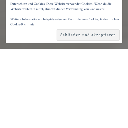
DER GARTEN DER LÜSTE
Datenschutz und Cookies: Diese Website verwendet Cookies. Wenn du die
Website weiterhin nutzt, stimmst du der Verwendung von Cookies zu.
Weitere Informationen, beispielsweise zur Kontrolle von Cookies, findest du hier:
Posted on
27. November 2024
by
Konrad Kögler
Cookie-Richtlinie
Reading time
1 minute
S
kurril ist schon der Beginn dieses Abends:
ein Reisebus strandet im Nirgendwo, die
Gruppe tappst und stolpert durch die Szenerie
und bestaunt ein riesiges Ei. Nicht minder
skurril geht es weiter: die Fremdlinge umkreisen
das Ei mit einem Blockflötenkonzert, bevor sie
es sich wieder im Reisebus bequem machen.