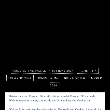
AROUND THE WORLD IN 14 FILMS 2024
FILMKRITIK
LOCARNO 2024
NOMINIERUNG EUROPÄISCHER FILMPREIS
2024
TOXIC
Datenschutz und Cookies: Diese Website verwendet Cookies. Wenn du die
Website weiterhin nutzt, stimmst du der Verwendung von Cookies zu.
Weitere Informationen, beispielsweise zur Kontrolle von Cookies, findest du hier: