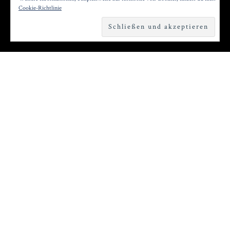
Posted on
7. Dezember 2024
by
Konrad Kögler
Cookie-Richtlinie
Reading time
1 minute
S
o plakativ wie sein Titel ist der Debütfilm
der litauischen Regisseurin Saulé Bliuvaité.
Zwei 13jährige träumen in einer grauen
Industriestadt von der Modelkarriere. Die
Realität ist natürlich weit weniger glamourös als
es Heidi Klum in „Germany´s Next Top Model“
vorspiegelt.
Der Film erzählt aus der Perspektive von zwei