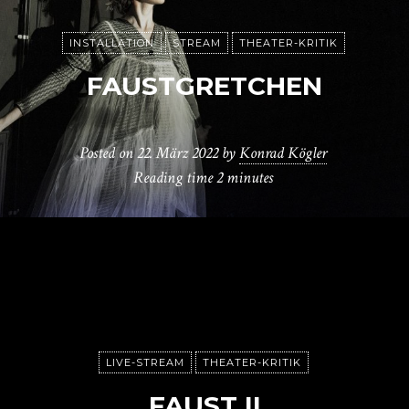
INSTALLATION
STREAM
THEATER-KRITIK
FAUSTGRETCHEN
Posted on
22. März 2022
by
Konrad Kögler
Reading time
2 minutes
LIVE-STREAM
THEATER-KRITIK
FAUST II