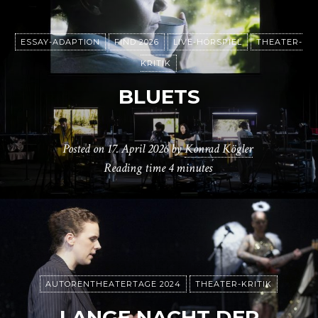
ESSAY-ADAPTION
FIND 2026
LIVE-HÖRSPIEL
THEATER-
KRITIK
BLUETS
Posted on
17. April 2026
by
Konrad Kögler
Reading time
4 minutes
AUTORENTHEATERTAGE 2024
THEATER-KRITIK
LANGE NACHT DER