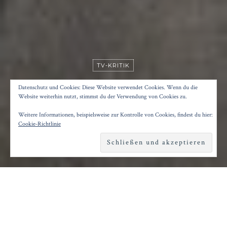
TV-KRITIK
TATORT: ABSTELLGLEIS
Datenschutz und Cookies: Diese Website verwendet Cookies. Wenn du die
Website weiterhin nutzt, stimmst du der Verwendung von Cookies zu.
Weitere Informationen, beispielsweise zur Kontrolle von Cookies, findest du hier:
Posted on
30. März 2025
by
Konrad Kögler
Cookie-Richtlinie
Reading time
2 minutes
I
n der Schlangengrube des Dortmunder
Tatort-Reviers fliegen die Sätze wieder mal