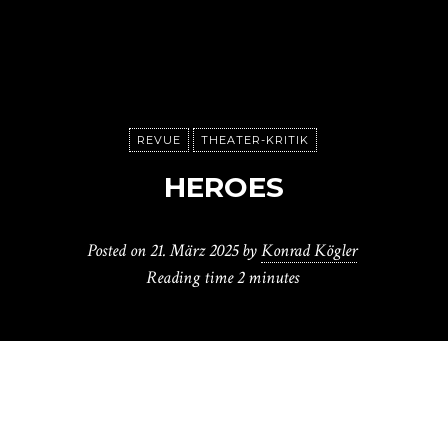
REVUE
THEATER-KRITIK
HEROES
Posted on
21. März 2025
by
Konrad Kögler
Reading time
2 minutes
O
liver Reese versucht regelmäßig bekannte,
aber doch überraschende Namen in sein