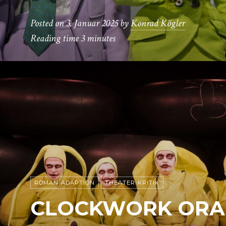
Posted on
3. Januar 2025
by
Konrad Kögler
Reading time
3 minutes
ROMAN-ADAPTION
THEATER-KRITIK
CLOCKWORK ORA