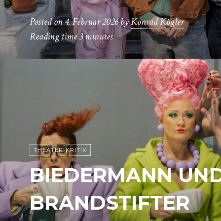
Posted on
4. Februar 2026
by
Konrad Kögler
Reading time
3 minutes
THEATER-KRITIK
BIEDERMANN UND
BRANDSTIFTER