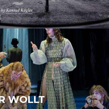
by
Konrad Kögler
R WOLLT