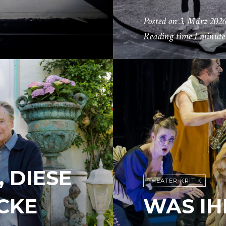
Posted on
3. März 2026
Reading time
1 minute
, DIESE
THEATER-KRITIK
CKE
WAS IH