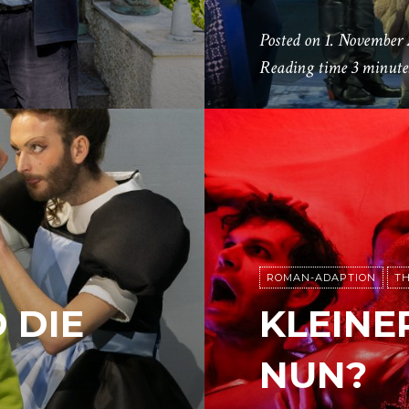
Posted on
1. November 
Reading time
3 minute
ROMAN-ADAPTION
TH
 DIE
KLEINE
NUN?