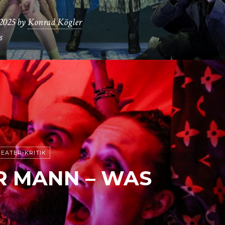
2025
by
Konrad Kögler
s
EATER-KRITIK
R MANN – WAS