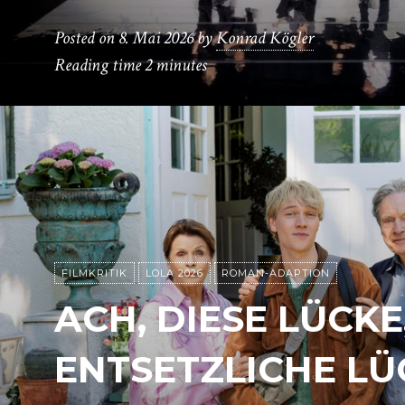
Posted on
8. Mai 2026
by
Konrad Kögler
Reading time
2 minutes
FILMKRITIK
LOLA 2026
ROMAN-ADAPTION
ACH, DIESE LÜCKE
ENTSETZLICHE LÜ