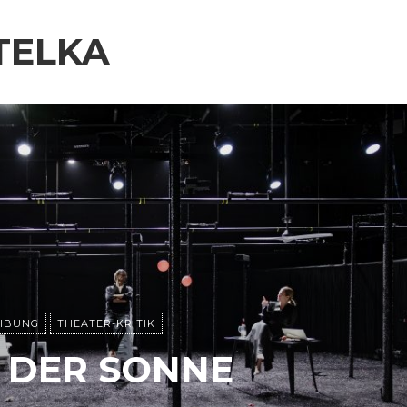
TELKA
EIBUNG
THEATER-KRITIK
 DER SONNE