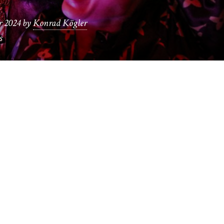
r 2024
by
Konrad Kögler
s