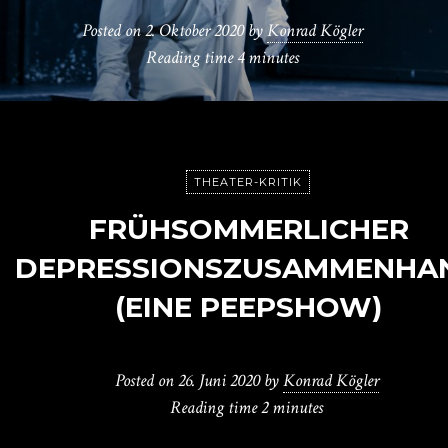
Posted on
2. Oktober 2020
by
Konrad Kögler
Reading time
4 minutes
THEATER-KRITIK
FRÜHSOMMERLICHER
DEPRESSIONSZUSAMMENHA
(EINE PEEPSHOW)
Posted on
26. Juni 2020
by
Konrad Kögler
Reading time
2 minutes