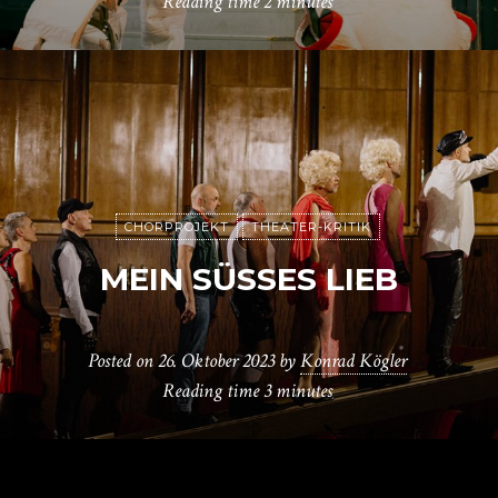
Reading time
2 minutes
CHORPROJEKT
THEATER-KRITIK
MEIN SÜSSES LIEB
Posted on
26. Oktober 2023
by
Konrad Kögler
Reading time
3 minutes