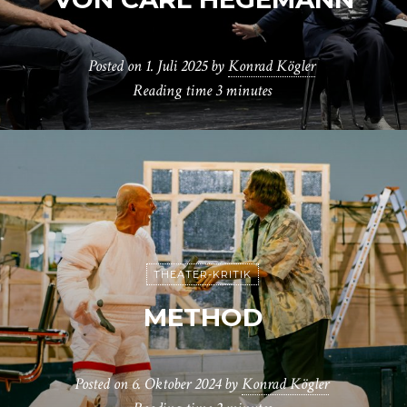
Posted on
1. Juli 2025
by
Konrad Kögler
Reading time
3 minutes
THEATER-KRITIK
METHOD
Posted on
6. Oktober 2024
by
Konrad Kögler