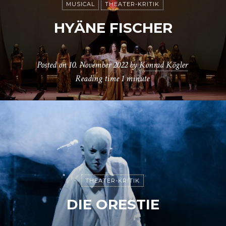
MUSICAL
THEATER-KRITIK
HYÄNE FISCHER
Posted on
10. November 2022
by
Konrad Kögler
Reading time
1 minute
THEATER-KRITIK
DIE ORESTIE