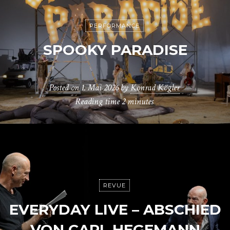
PERFORMANCE
SPOOKY PARADISE
Posted on
1. Mai 2026
by
Konrad Kögler
Reading time
2 minutes
REVUE
EVERYDAY LIVE – ABSCHIED
VON CARL HEGEMANN