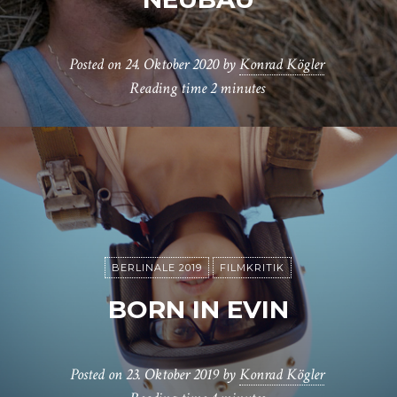
Posted on
24. Oktober 2020
by
Konrad Kögler
Reading time
2 minutes
BERLINALE 2019
FILMKRITIK
BORN IN EVIN
Posted on
23. Oktober 2019
by
Konrad Kögler