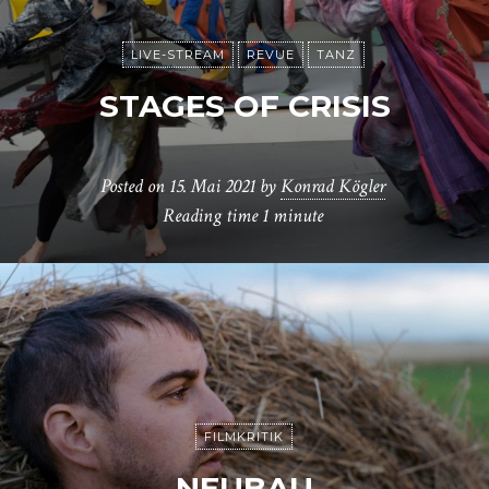
LIVE-STREAM
REVUE
TANZ
STAGES OF CRISIS
Posted on
15. Mai 2021
by
Konrad Kögler
Reading time
1 minute
FILMKRITIK
NEUBAU