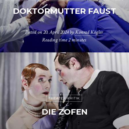
DOKTORMUTTER FAUST
Posted on
20. April 2024
by
Konrad Kögler
Reading time
2 minutes
THEATER-KRITIK
DIE ZOFEN