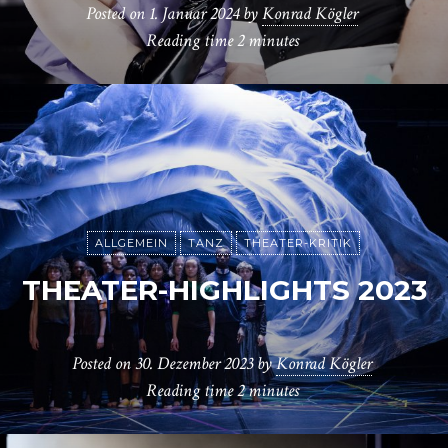
Posted on
1. Januar 2024
by
Konrad Kögler
Reading time
2 minutes
ALLGEMEIN
TANZ
THEATER-KRITIK
THEATER-HIGHLIGHTS 2023
Posted on
30. Dezember 2023
by
Konrad Kögler
Reading time
2 minutes