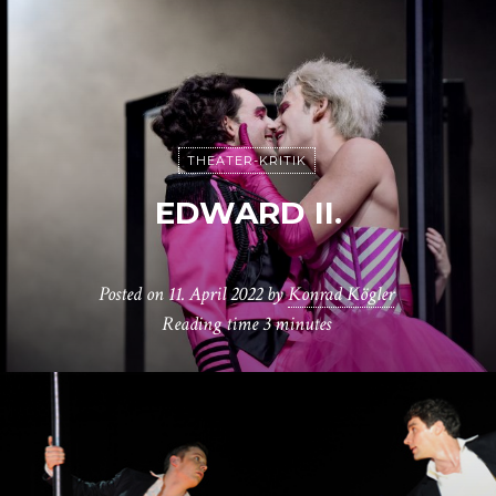
THEATER-KRITIK
EDWARD II.
Posted on
11. April 2022
by
Konrad Kögler
Reading time
3 minutes