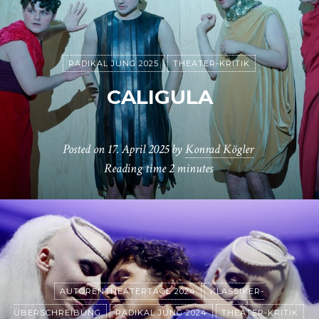
RADIKAL JUNG 2025
THEATER-KRITIK
CALIGULA
Posted on
17. April 2025
by
Konrad Kögler
Reading time
2 minutes
AUTORENTHEATERTAGE 2024
KLASSIKER-
ÜBERSCHREIBUNG
RADIKAL JUNG 2024
THEATER-KRITIK