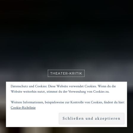
THEATER-KRITIK
THEATER-BILANZ 2019
Datenschutz und Cookies: Diese Website verwendet Cookies. Wenn du die
Website weiterhin nutzt, stimmst du der Verwendung von Cookies zu.
Weitere Informationen, beispielsweise zur Kontrolle von Cookies, findest du hier:
Posted on
31. Dezember 2019
by
Konrad Kögler
Cookie-Richtlinie
Reading time
17 minutes